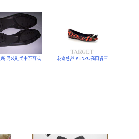
底 男装鞋类中不可或
花逸悠然 KENZO高田贤三
的耐久与安全之选
2013早春度假系列鞋履配件
解读