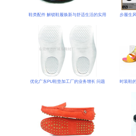
鞋类配件 解锁鞋履焕新与舒适生活的实用
步履生风
秘籍
靴
优化广东PU鞋垫加工厂的业务增长 问题
时装鞋的
导向的创新策略