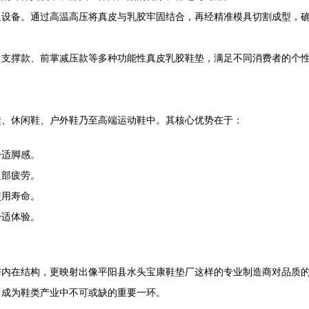
边设备。通过高温高压将真皮与乳胶牢固结合，再经精准模具切割成型，
弓支撑款、前掌减压款等多种功能性真皮乳胶鞋垫，满足不同消费者的个
鞋、休闲鞋、户外鞋乃至高端运动鞋中。其核心优势在于：
舒适脚感。
足部疲劳。
使用寿命。
舒适体验。
与内在结构，更映射出像平阳县水头宝康鞋垫厂这样的专业制造商对品质
，成为鞋类产业中不可或缺的重要一环。