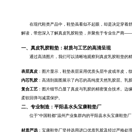
在现代鞋类产品中，鞋垫虽看似不起眼，却是决定穿着
解读，带您深入了解真皮乳胶鞋垫，并聚焦于专业生产商—
一、真皮乳胶鞋垫：材质与工艺的高清呈现
通过高清图片，我们可以清晰地观察到真皮乳胶鞋垫的
表层真皮
：图片显示，鞋垫表层采用优质头层牛皮或羊皮，
内芯乳胶
：高清剖面图展示了内芯的高纯度天然乳胶层。乳
复合工艺
：图片细节凸显了真皮与乳胶的精密复合技术。边
柔软回弹与减震保护。
二、专业制造：平阳县水头宝康鞋垫厂
位于“中国鞋都”温州产业集群内的平阳县水头宝康鞋垫
材质严选
：宝康鞋垫厂坚持选用进口优质乳胶及经过严格处