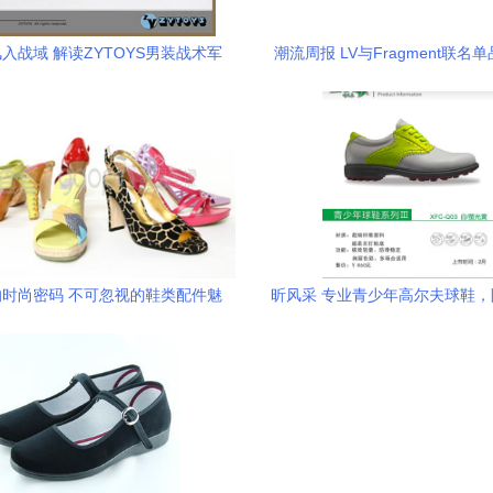
入战域 解读ZYTOYS男装战术军
潮流周报 LV与Fragment联名
的功能之美与现代穿搭可能性
巴黎双王开店，Pigalle新鞋与K-
配件的野望
时尚密码 不可忽视的鞋类配件魅
昕风采 专业青少年高尔夫球鞋
力
每一步