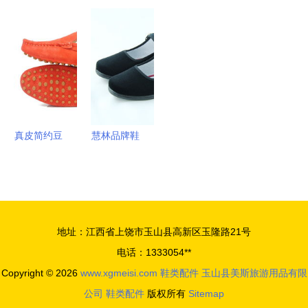
PU鞋垫加
尚密码 不
业青少年高
提升穿着体
望
工厂的业务
可忽视的鞋
尔夫球鞋，
验与搭配风
增长 问题
类配件魅力
陪伴成长每
格的实用选
导向的创新
一步
择
策略
真皮简约豆
慧林品牌鞋
豆鞋 女士
产品、加盟
穿搭新宠，
店及鞋类配
一件代发开
件全面评测
启商机大门
地址：江西省上饶市玉山县高新区玉隆路21号
电话：1333054**
Copyright © 2026
www.xgmeisi.com
鞋类配件
玉山县美斯旅游用品有限
公司
鞋类配件
版权所有
Sitemap