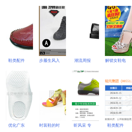
鞋类配件
步履生风入
潮流周报
解锁女鞋电
解锁鞋履焕
战域 解读
LV与
商视觉密码
新与舒适生
ZYTOYS男
Fragment
高清PSD直
活的实用秘
装战术军靴
联名单品发
通车主图设
籍
的功能之美
布，巴黎双
计素材深度
与现代穿搭
王开店，
解析
可能性
Pigalle新鞋
与K-Tech鞋
优化广东
时装鞋的时
昕风采 专
鞋类配件
类配件的野